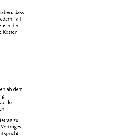
haben, dass
jedem Fall
kzusenden
e Kosten
agen ab dem
ng
 wurde
en.
Betrag zu
 Vertrages
tspricht.