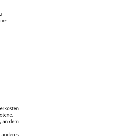
u
ine-
ferkosten
otene,
n, an dem
s anderes