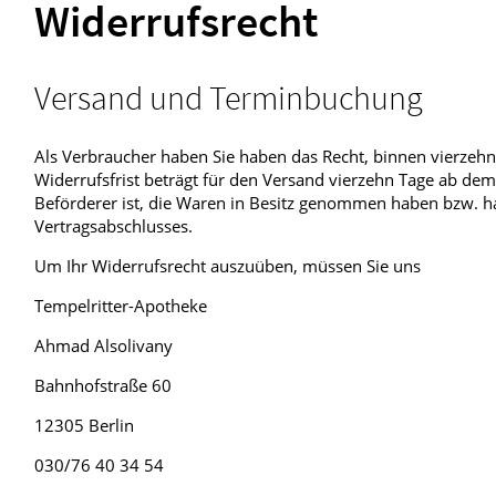
Widerrufsrecht
Verleih
Blut, Krebs und Infektionen
Neurologie
Verleih von Inhalatoren
Haut, Haare und Nägel
Schmerz- und Schla
Versand und Terminbuchung
Psychische Erkrankungen
Frauenkrankheiten
Als Verbraucher haben Sie haben das Recht, binnen vierzeh
Widerrufsfrist beträgt für den Versand vierzehn Tage ab dem 
Beförderer ist, die Waren in Besitz genommen haben bzw. h
Vertragsabschlusses.
Um Ihr Widerrufsrecht auszuüben, müssen Sie uns
Tempelritter-Apotheke
Ahmad Alsolivany
Bahnhofstraße 60
12305 Berlin
030/76 40 34 54